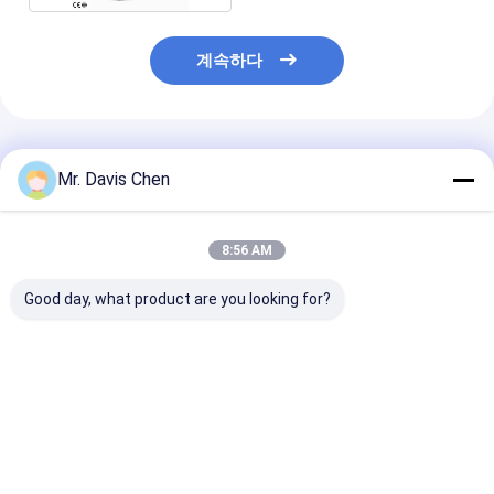
계속하다
추천된 제품
Mr. Davis Chen
8:56 AM
Good day, what product are you looking for?
산업 NDT 초음파 두께
브리넬 경도 블록 HBW
7 단계 표준 초
측정기 캘리브레이션 6
표준 참조 블록 경도 시
께 캘리브레이션
단계 두께 캘리브레이션
험기 교정용
CS 2-3-5-8-12
블록
25mm NDT 테
최고의 가격
최고의 가격
최고의 