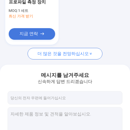
프로파일 측정 장치
자석 입자 시험 장비
MOQ:
1 세트
최신 가격 받기
와전류 시험 장비
방사선 사진술 필름 구경꾼
지금 연락
초음파 구경측정 구획
더 많은 것을 전망하십시오
초음파 프로브
방사선 감시 장치
메시지를 남겨주세요
지도 강화 스크린
신속하게 답변 드리겠습니다
철사 유형 Penetrameter
두께 게이지 코팅
경도 시험기