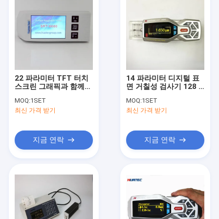
22 파라미터 TFT 터치
14 파라미터 디지털 표
스크린 그래픽과 함께
면 거칠성 검사기 128 X
휴대용 거칠성 검사기
64 OLED 점 매트릭스
MOQ:
1SET
MOQ:
1SET
디스플레이 스펙트로그
최신 가격 받기
최신 가격 받기
램
지금 연락
지금 연락
집
제품
우리에 대하여