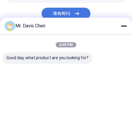
휴대용 표면 거칠기 테스터
계속하다
metallographic 장비
Mr. Davis Chen
휴대용 진동 측정기
우리의 카테고리
6:05 PM
Good day, what product are you looking for?
비파괴적인 시험 장비
초음파 결함 탐지기
엑스 - 레이 결
Desktop Site
홈
사이트맵
연락처
Privacy Policy
사이트맵