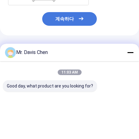
계속하다
추천된 제품
Mr. Davis Chen
11:03 AM
Good day, what product are you looking for?
산업 NDT 초음파 두께
브리넬 경도 블록 HBW
7 단계 표준 초
측정기 캘리브레이션 6
표준 참조 블록 경도 시
께 캘리브레이션
단계 두께 캘리브레이션
험기 교정용
CS 2-3-5-8-12
블록
25mm NDT 테
최고의 가격
최고의 가격
최고의 