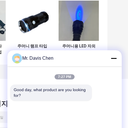
라
주머니 램프 타입
주머니용 LED 자외
접
LED 자외선 램프 고
선 손전등 초고휘도
Mr. Davis Chen
동
전력 365nm 자외선
장시간 사용 가능
반지 LED 램프
7:27 PM
Good day, what product are you looking 
for?
시지를 남겨주세요