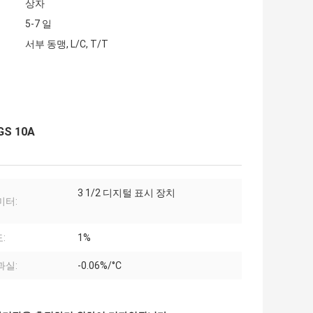
상자
5-7 일
서부 동맹, L/C, T/T
S 10A
3 1/2 디지털 표시 장치
미터:
:
1%
과실:
-0.06%/°C