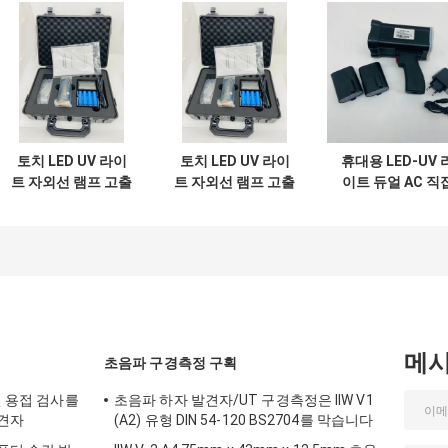
토치 LED UV 라이
토치 LED UV 라이
휴대용 LED-UV 
트 자외선 램프 고출
트 자외선 램프 고출
이트 듀얼 AC 직
력 365nm 자외선
력 365nm 자외선
및 DC 배터리 작
대역 LED 램프
대역 LED 램프
메
초음파 구경측정 구획
진 용접 검사를
초음파 하자 발견자/UT 구경측정은 IIW V1
발견자
(A2) 유형 DIN 54-120 BS2704를 막습니다