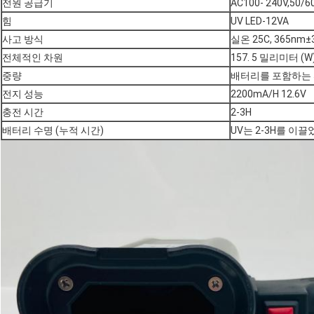
전원 공급기
AC100- 240V,50/6
힘
UV LED-12VA
사고 방식
실온 25C, 365nm±
전체적인 차원
157. 5 밀리미터 (W)
중량
배터리를 포함하는 5
전지 성능
2200mA/H 12.6V
충전 시간
2-3H
배터리 수명 (누적 시간)
UV는 2-3H를 이