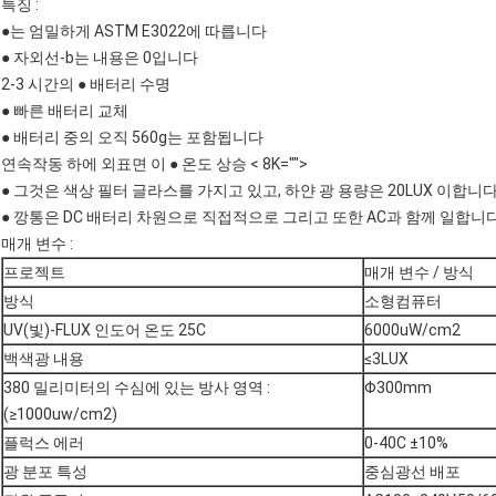
특징 :
●는 엄밀하게 ASTM E3022에 따릅니다
● 자외선-b는 내용은 0입니다
2-3 시간의 ● 배터리 수명
● 빠른 배터리 교체
● 배터리 중의 오직 560g는 포함됩니다
연속작동 하에 외표면 이 ● 온도 상승 < 8K="">
● 그것은 색상 필터 글라스를 가지고 있고, 하얀 광 용량은 20LUX 이합니
● 깡통은 DC 배터리 차원으로 직접적으로 그리고 또한 AC과 함께 일합니다 
매개 변수 :
프로젝트
매개 변수 / 방식
방식
소형컴퓨터
UV(빛)-FLUX 인도어 온도 25C
6000uW/cm2
백색광 내용
≤3LUX
380 밀리미터의 수심에 있는 방사 영역 :
Φ300mm
(≥1000uw/cm2)
플럭스 에러
0-40C ±10%
광 분포 특성
중심광선 배포