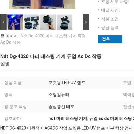
포장 세부 사항:
배달 시간:
지불 조건:
공급 능력:
큰 이미지 :
Ndt Dg-4020 마피 테스팅 기계 듀얼
접촉
Ac Dc 작동
Ndt Dg-4020 마피 테스팅 기계 듀얼 Ac Dc 작동
설명
상품 이름:
포켓용 LED-UV 램프
모델:
방식:
소형컴퓨터
백색광
광 분포 특성:
중심광선 배포
전원 
강조하다:
ndt 마피 테스팅 기계
,
듀얼 ac dc 마피 테스팅
NDT DG-4020 이원적이 AC&DC 작업 포켓용 LED-UV 램프 자분 탐상 검사