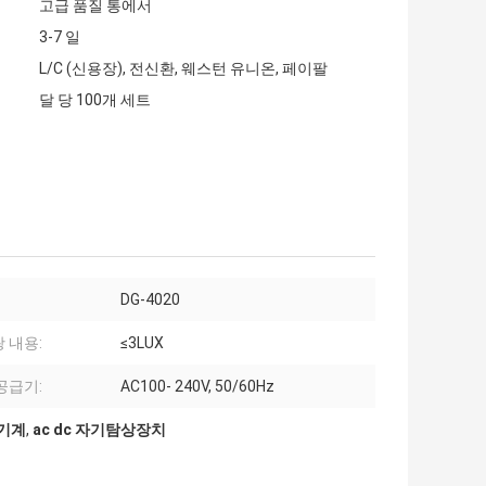
고급 품질 통에서
3-7 일
L/C (신용장), 전신환, 웨스턴 유니온, 페이팔
달 당 100개 세트
DG-4020
 내용:
≤3LUX
공급기:
AC100- 240V, 50/60Hz
 기계
,
ac dc 자기탐상장치