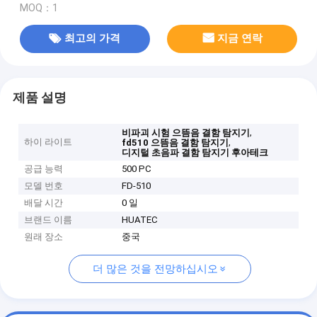
MOQ：1
최고의 가격
지금 연락
제품 설명
,
비파괴 시험 으뜸음 결함 탐지기
하이 라이트
,
fd510 으뜸음 결함 탐지기
디지털 초음파 결함 탐지기 후아테크
공급 능력
500 PC
모델 번호
FD-510
배달 시간
0 일
브랜드 이름
HUATEC
원래 장소
중국
더 많은 것을 전망하십시오