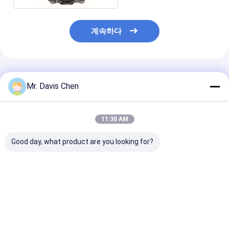
계속하다
추천된 제품
Mr. Davis Chen
11:30 AM
Good day, what product are you looking for?
Fd580 디지털 터치 스
16/64 송수신 휴대용
FD600 디지털
크린 결함 탐지기 초음
위상 배열 초음파 결함
탐상기 SD 카드 
파의 용접물 소리와 빛
검출기 위상 배열 결함
범용
알람
검출기
최고의 가격
최고의 가격
최고의 