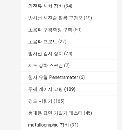
와전류 시험 장비
(34)
방사선 사진술 필름 구경꾼
(19)
초음파 구경측정 구획
(50)
초음파 프로브
(22)
방사선 감시 장치
(24)
지도 강화 스크린
(7)
철사 유형 Penetrameter
(6)
두께 게이지 코팅
(109)
경도 시험기
(165)
휴대용 표면 거칠기 테스터
(45)
metallographic 장비
(31)