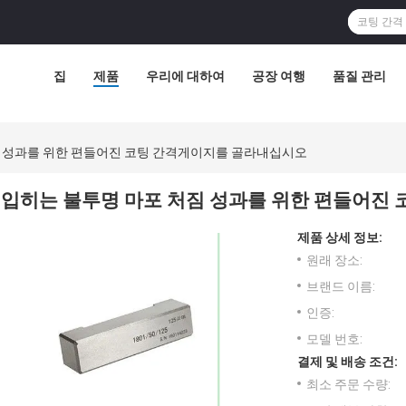
집
제품
우리에 대하여
공장 여행
품질 관리
짐 성과를 위한 편들어진 코팅 간격게이지를 골라내십시오
입히는 불투명 마포 처짐 성과를 위한 편들어진
제품 상세 정보:
원래 장소:
브랜드 이름:
인증:
모델 번호:
결제 및 배송 조건:
최소 주문 수량: