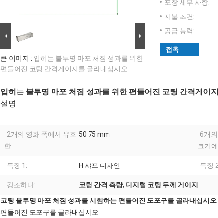
포장 세부 사항:
지불 조건:
공급 능력:
접촉
큰 이미지 :
입히는 불투명 마포 처짐 성과를 위한
편들어진 코팅 간격게이지를 골라내십시오
입히는 불투명 마포 처짐 성과를 위한 편들어진 코팅 간격게이
설명
2개의 영화 폭에서 유효
50 75 mm
6개의
한:
크기에
특징 1:
H 샤프 디자인
특징 2
강조하다:
코팅 간격 측량
,
디지털 코팅 두께 게이지
코팅 불투명 마포 처짐 성과를 시험하는 편들어진 도포구를 골라내십시오
편들어진 도포구를 골라내십시오