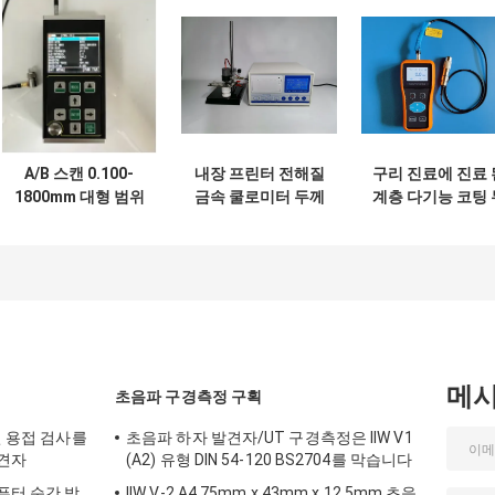
A/B 스캔 0.100-
내장 프린터 전해질
구리 진료에 진료 
1800mm 대형 범위
금속 쿨로미터 두께
계층 다기능 코팅 
초음파 두께 측정기
측정기
께 측정기
메
초음파 구경측정 구획
진 용접 검사를
초음파 하자 발견자/UT 구경측정은 IIW V1
발견자
(A2) 유형 DIN 54-120 BS2704를 막습니다
퓨터 순간 방
IIW V-2 A4 75mm x 43mm x 12.5mm 초음