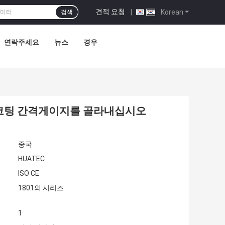
견적 요청
|
Korean
검색
연락주세요
뉴스
경우
 코팅 간격게이지를 골라내십시오
중국
HUATEC
ISO CE
1801의 시리즈
1