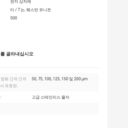
판지 상자에
티 / T는, 웨스턴 유니온
500
지를 골라내십시오
 영화 간격 간격
50, 75, 100, 125, 150 및 200 μm
서 유효한:
:
고급 스테인리스 물자