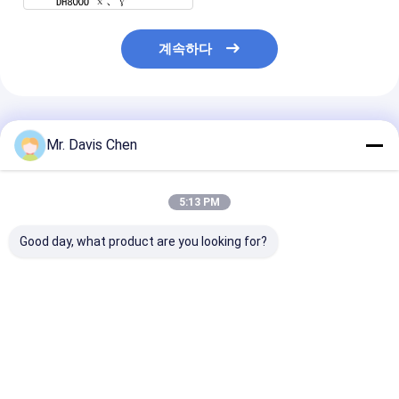
계속하다
추천된 제품
Mr. Davis Chen
5:13 PM
Good day, what product are you looking for?
DL805-G LED 디스플
Dl805-G 고해상도 방
HRD-3 LCD 개
레이 감마 및 알파 방사
사선 영역 모니터 LED
사선 피폭 선량계
선량률 구역 감시
디스플레이 소리 및 빛
종류 음과 빛 알
경보
최고의 가격
최고의 가격
최고의 