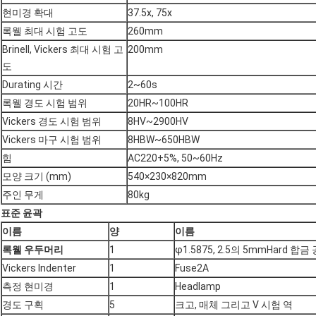
현미경 확대
37.5x, 75x
록웰 최대 시험 고도
260mm
Brinell, Vickers 최대 시험 고
200mm
도
Durating 시간
2~60s
록웰 경도 시험 범위
20HR~100HR
Vickers 경도 시험 범위
8HV~2900HV
Vickers 마구 시험 범위
8HBW~650HBW
힘
AC220+5%, 50~60Hz
모양 크기 (mm)
540×230×820mm
주인 무게
80kg
표준 윤곽
이름
양
이름
록웰 우두머리
1
φ1.5875, 2.5의 5mmHard 합금 
Vickers Indenter
1
Fuse2A
측정 현미경
1
Headlamp
경도 구획
5
크고, 매체 그리고 V 시험 역