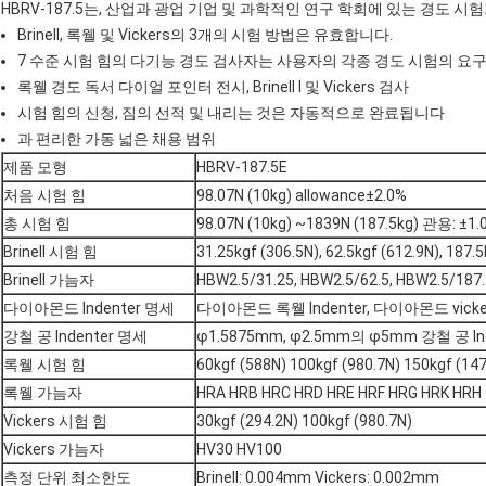
HBRV-187.5는, 산업과 광업 기업 및 과학적인 연구 학회에 있는 경도 시
Brinell, 록웰 및 Vickers의 3개의 시험 방법은 유효합니다.
7 수준 시험 힘의 다기능 경도 검사자는 사용자의 각종 경도 시험의 요구
록웰 경도 독서 다이얼 포인터 전시, Brinell l 및 Vickers 검사
시험 힘의 신청, 짐의 선적 및 내리는 것은 자동적으로 완료됩니다
과 편리한 가동 넓은 채용 범위
제품 모형
HBRV-187.5E
처음 시험 힘
98.07N (10kg) allowance±2.0%
총 시험 힘
98.07N (10kg) ~1839N (187.5kg) 관용: ±1.
Brinell 시험 힘
31.25kgf (306.5N), 62.5kgf (612.9N), 187.
Brinell 가늠자
HBW2.5/31.25, HBW2.5/62.5, HBW2.5/187.
다이아몬드 Indenter 명세
다이아몬드 록웰 Indenter, 다이아몬드 vickers
강철 공 Indenter 명세
φ1.5875mm, φ2.5mm의 φ5mm 강철 공 In
록웰 시험 힘
60kgf (588N) 100kgf (980.7N) 150kgf (14
록웰 가늠자
HRA HRB HRC HRD HRE HRF HRG HRK HRH
Vickers 시험 힘
30kgf (294.2N) 100kgf (980.7N)
Vickers 가늠자
HV30 HV100
측정 단위 최소한도
Brinell: 0.004mm Vickers: 0.002mm