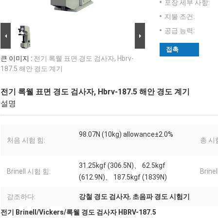
포장 세부 사항:
지불 조건:
공급 능력:
접촉
큰 이미지 :
전기 록웰 표면 경도 검사자, Hbrv-
187.5 해안 경도 계기
전기 록웰 표면 경도 검사자, Hbrv-187.5 해안 경도 계기
설명
98.07N (10kg) allowance±2.0%
처음 시험 힘:
총 시
31.25kgf (306.5N)、 62.5kgf
Brinell 시험 힘:
Brine
(612.9N)、 187.5kgf (1839N)
강조하다:
강철 경도 검사자
,
초음파 경도 시험기
전기 Brinell/Vickers/록웰 경도 검사자 HBRV-187.5