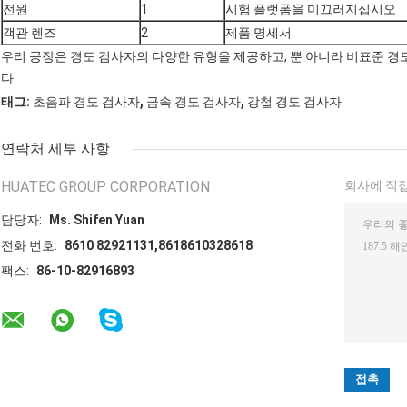
전원
1
시험 플랫폼을 미끄러지십시오
객관 렌즈
2
제품 명세서
우리 공장은 경도 검사자의 다양한 유형을 제공하고, 뿐 아니라 비표준 경
다.
,
,
태그:
초음파 경도 검사자
금속 경도 검사자
강철 경도 검사자
연락처 세부 사항
HUATEC GROUP CORPORATION
회사에 직접
담당자:
Ms. Shifen Yuan
전화 번호:
8610 82921131,8618610328618
팩스:
86-10-82916893