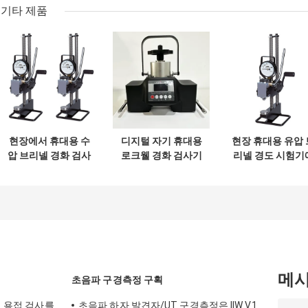
기타 제품
현장에서 휴대용 수
디지털 자기 휴대용
현장 휴대용 유압 
압 브리넬 경화 검사
로크웰 경화 검사기
리넬 경도 시험기
기 3,000kgf 부하
3,000 Kgf를 적
하는 HB-P3000
메
초음파 구경측정 구획
진 용접 검사를
초음파 하자 발견자/UT 구경측정은 IIW V1