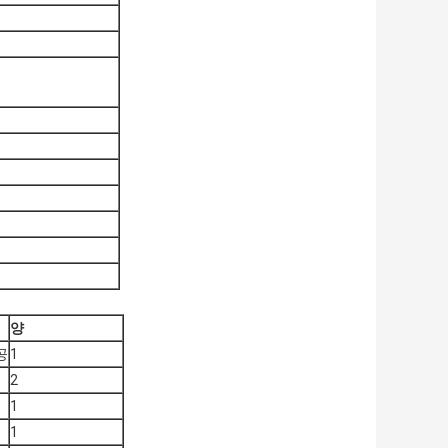
양
공
1
2
1
1