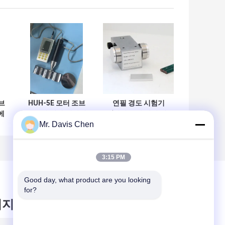
브
HUH-5E 모터 조브
연필 경도 시험기
에
초음파 경화 검사기
(연필 긁힘 방법 적
Mr. Davis Chen
재
휴대용 경화 검사 기
용)
계
3:15 PM
Good day, what product are you looking 
for?
시지를 남겨주세요