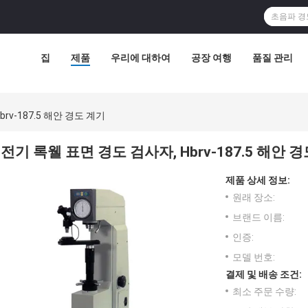
집
제품
우리에 대하여
공장 여행
품질 관리
rv-187.5 해안 경도 계기
전기 록웰 표면 경도 검사자, Hbrv-187.5 해안 
제품 상세 정보:
원래 장소:
브랜드 이름:
인증:
모델 번호:
결제 및 배송 조건:
최소 주문 수량: