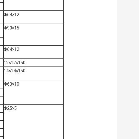
Φ64×12
Φ90×15
Φ64×12
12×12×150
14×14×150
Φ60×10
Φ25×5