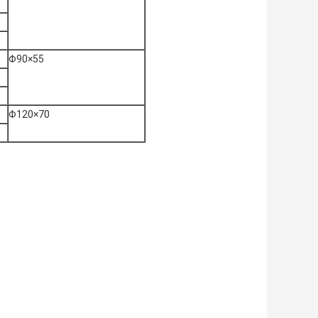
Φ90×55
Φ120×70