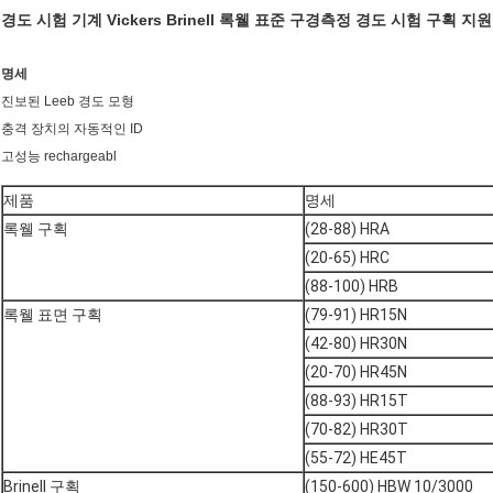
진보된 Leeb 경도 모형 

충격 장치의 자동적인 ID 

고성능 rechargeabl
제품
명세
록웰 구획
(28-88) HRA
(20-65) HRC
(88-100) HRB
록웰 표면 구획
(79-91) HR15N
(42-80) HR30N
(20-70) HR45N
(88-93) HR15T
(70-82) HR30T
(55-72) HE45T
Brinell 구획
(150-600) HBW 10/3000