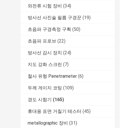
와전류 시험 장비
(34)
방사선 사진술 필름 구경꾼
(19)
초음파 구경측정 구획
(50)
초음파 프로브
(22)
방사선 감시 장치
(24)
지도 강화 스크린
(7)
철사 유형 Penetrameter
(6)
두께 게이지 코팅
(109)
경도 시험기
(165)
휴대용 표면 거칠기 테스터
(45)
metallographic 장비
(31)