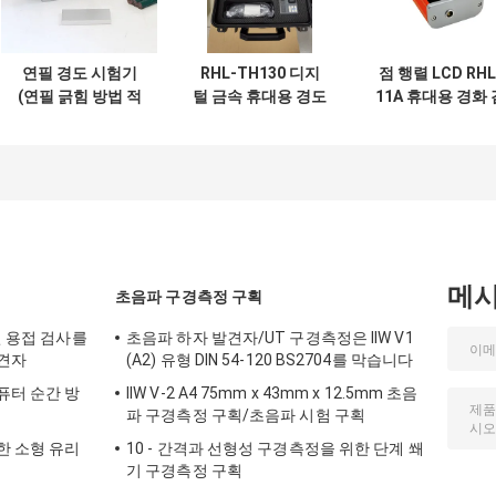
연필 경도 시험기
RHL-TH130 디지
점 행렬 LCD RHL
(연필 긁힘 방법 적
털 금속 휴대용 경도
11A 휴대용 경화 
용)
계 특정 시험 재료용
사기
사용자 정의 곡선
메
초음파 구경측정 구획
진 용접 검사를
초음파 하자 발견자/UT 구경측정은 IIW V1
발견자
(A2) 유형 DIN 54-120 BS2704를 막습니다
퓨터 순간 방
IIW V-2 A4 75mm x 43mm x 12.5mm 초음
파 구경측정 구획/초음파 시험 구획
한 소형 유리
10 - 간격과 선형성 구경측정을 위한 단계 쐐
기 구경측정 구획