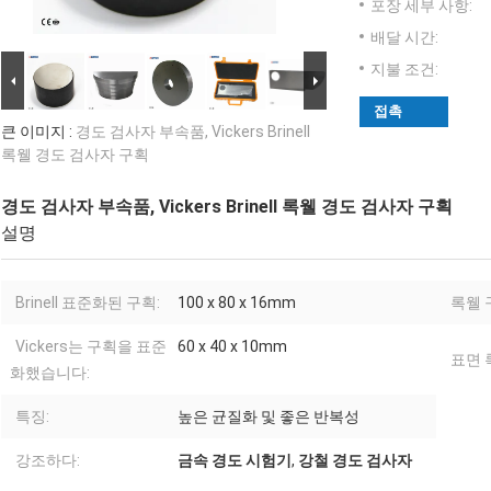
포장 세부 사항:
배달 시간:
지불 조건:
접촉
큰 이미지 :
경도 검사자 부속품, Vickers Brinell
록웰 경도 검사자 구획
경도 검사자 부속품, Vickers Brinell 록웰 경도 검사자 구획
설명
Brinell 표준화된 구획:
100 x 80 x 16mm
록웰 
Vickers는 구획을 표준
60 x 40 x 10mm
표면 
화했습니다:
특징:
높은 균질화 및 좋은 반복성
강조하다:
금속 경도 시험기
,
강철 경도 검사자