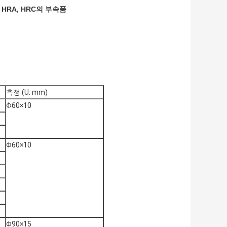
측정 (U. mm)
Φ60×10
Φ60×10
Φ90×15