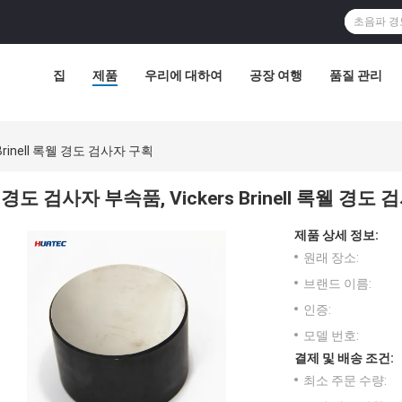
집
제품
우리에 대하여
공장 여행
품질 관리
Brinell 록웰 경도 검사자 구획
경도 검사자 부속품, Vickers Brinell 록웰 경도
제품 상세 정보:
원래 장소:
브랜드 이름:
인증:
모델 번호:
결제 및 배송 조건:
최소 주문 수량: